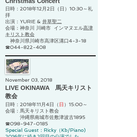
Christmas Concert
日時：2018年12月2日（日）10:30～礼
拝
出演：YURIE &
井草聖二
会場：神奈川 川崎市 インマヌエル
高津
キリスト教会
神奈川県川崎市高津区溝口4-3-18
☎044-822-408
November 03, 2018
LIVE OKINAWA 馬天キリスト
教会
日時：2018年11月4日（
日
）15:00～
会場：馬天キリスト教会
沖縄県南城市佐敷津波古1895
☎098-947-0185​
Special Guest：Ricky（Kb/Piano)
2016年に続き2回目の公演でした