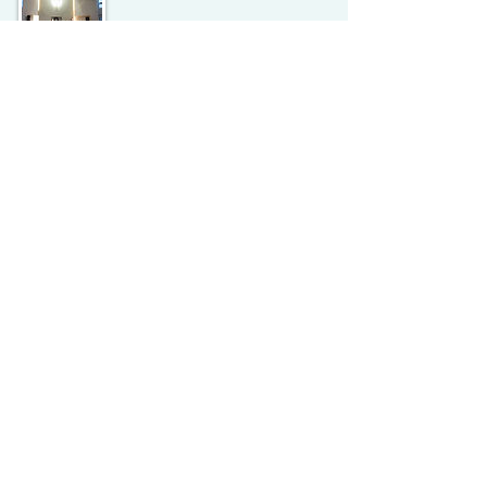
December 10, 2016
東京 深沢教会 クリスマスコン
サート
X'mas Concert
日時：2016年12月11日（日）14:30～
出演：大宮香織 & YURIE
会場：東京 日本キリスト教団
深沢教
会
December 03, 2016
秋田Tour 大曲ルーテル教会
​日時：2016年12月4日（日）10：30～
出演：大宮香織 & YURIE
会場：秋田県大曲市 大曲ルーテル同胞
教会