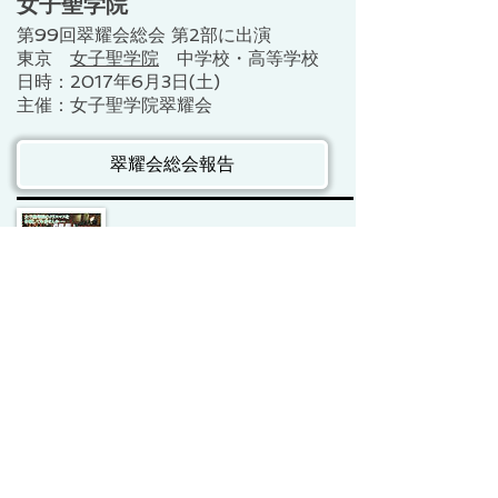
女子聖学院
第99回翠耀会総会 第2部に出演
​東京
女子聖学院
中学校・高等学校
日時：2017年6月3日(土)
​主催：女子聖学院翠耀会
翠耀会総会報告
December 09, 2016
女子聖学院
​東京
女子聖学院
X'masコンサート
日時：2016年12月10日
第１部 礼拝・キャンドルサービス
第２部 クリスマスコンサートに出演