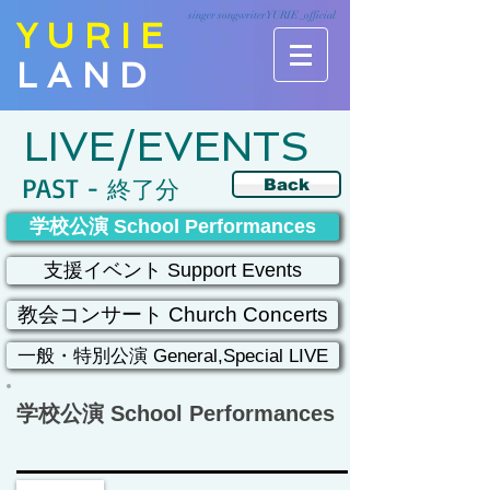
singer songwriter YURIE_official
YURIE
LAND
LIVE/EVENTS
PAST -
終了分
Back
学校公演 School Performances
支援イベント Support Events
教会コンサート Church Concerts
一般・特別公演 General,Special LIVE
学校公演 School Performances